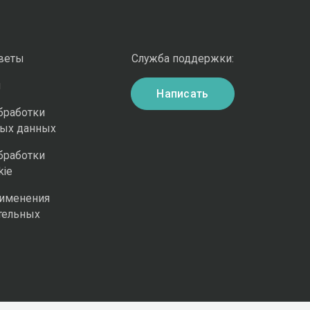
оветы
Служба поддержки:
и
Написать
бработки
ных данных
бработки
kie
рименения
тельных