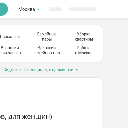
Москва
Семейные
Уборка
Психологи
пары
квартиры
Вакансии
Вакансии
Работа
психологов
семейных пар
в Москве
Сиделка к 2 женщинам, с проживанием
ов, для женщин)