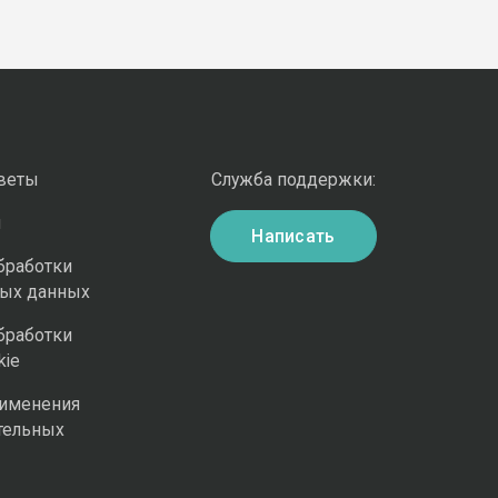
оветы
Служба поддержки:
и
Написать
бработки
ных данных
бработки
kie
рименения
тельных