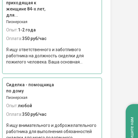
приходящая к
женщине 84-х лет,
для...
Пионерская
Опыт:
1-2 года
Оплата:
350 руб/час
Я ищу ответственного и заботливого
работника на должность сиделки для
пожилого человека. Ваша основная...
Сиделка - помощница
по дому
Пионерская
Опыт:
любой
Оплата:
350 руб/час
Напишите нам
Я ищу внимательного и доброжелательного
работника для выполнения обязанностей
сиделки для моего подопечного...