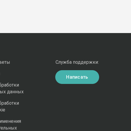
оветы
Служба поддержки:
и
Написать
бработки
ных данных
бработки
kie
рименения
тельных