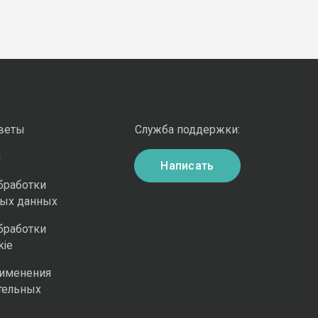
оветы
Служба поддержки:
и
Написать
бработки
ных данных
бработки
kie
рименения
тельных