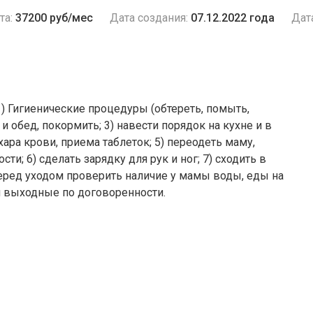
та:
37200 руб/мес
Дата создания:
07.12.2022 года
Дат
) Гигиенические процедуры (обтереть, помыть,
и обед, покормить; 3) навести порядок на кухне и в
хара крови, приема таблеток; 5) переодеть маму,
и; 6) сделать зарядку для рук и ног; 7) сходить в
 перед уходом проверить наличие у мамы воды, еды на
 и выходные по договоренности.