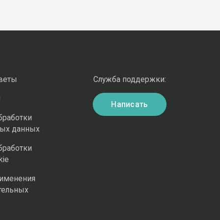
оветы
Служба поддержки:
и
Написать
бработки
ных данных
бработки
kie
рименения
тельных