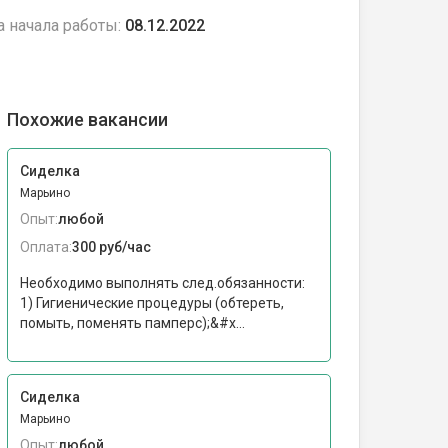
а начала работы:
08.12.2022
Похожие вакансии
Сиделка
Марьино
Опыт:
любой
Оплата:
300 руб/час
Необходимо выполнять след.обязанности:
1) Гигиенические процедуры (обтереть,
помыть, поменять памперс);&#x...
Сиделка
Марьино
Опыт:
любой