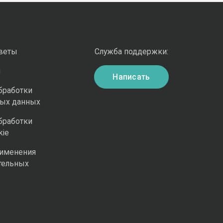
оветы
Служба поддержки:
и
Написать
бработки
ных данных
бработки
kie
рименения
тельных