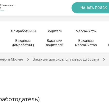
НАЧАТЬ ПОИСК
Домработницы
Водители
Массажисты
Вакансии
Вакансии
Вакансии
домработниц
водителей
массажистов
елки в Москве
Вакансии для сиделок у метро Дубровка
работодатель)