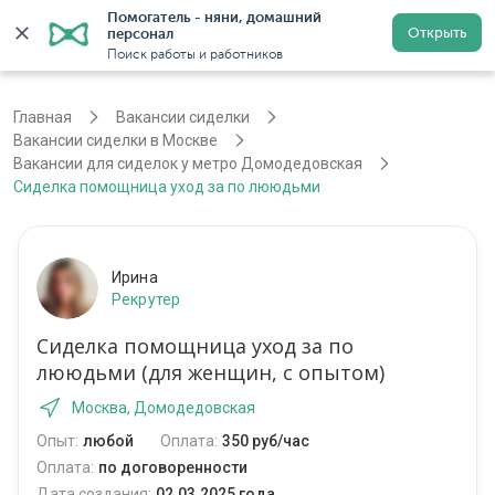
Помогатель - няни, домашний 
Открыть
персонал
Москва
Войти
Регистрация
Поиск работы и работников
Главная
Вакансии сиделки
Вакансии сиделки в Москве
Вакансии для сиделок у метро Домодедовская
Сиделка помощница уход за по лююдьми
Ирина
Рекрутер
Сиделка помощница уход за по
лююдьми (для женщин, с опытом)
Москва, Домодедовская
Опыт:
любой
Оплата:
350 руб/час
Оплата:
по договоренности
Дата создания:
02.03.2025 года