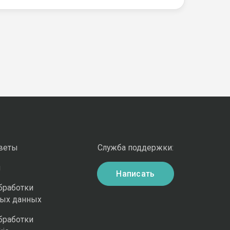
оветы
Служба поддержки:
и
Написать
бработки
ных данных
бработки