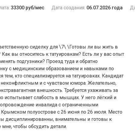
лата:
33300 руб/мес
Дата создания:
06.07.2026 года
Да
тветственную сиделку для \7\ \Готовы ли вы жить в
 Как вы относитесь к татуировкам? Есть ли у вас опыт
 менять подгузники? Проезд туда и обратно
онку с медицинским образованием и навыками по
я тем, кто специализируется на татуировках. Кандидат
 неконфликтным и с чувством юмора. Желательно,
экстравагантная внешность. Требуется ухаживать за
но испытывает слабость в мышцах. У него лёгкий и
сопровождение инвалида с ограниченными
Крымском полуострове с 26 июня по 26 июля. Место
вы дисциплинированны, внимательны и готовы к
 мне, чтобы обсудить детали.