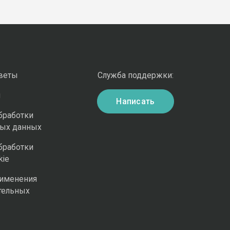
оветы
Служба поддержки:
и
Написать
бработки
ных данных
бработки
kie
рименения
тельных