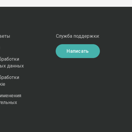
оветы
Служба поддержки:
и
Написать
бработки
ных данных
бработки
kie
рименения
тельных