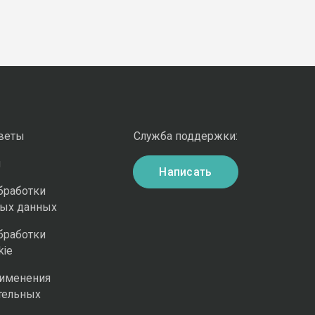
оветы
Служба поддержки:
и
Написать
бработки
ных данных
бработки
kie
рименения
тельных