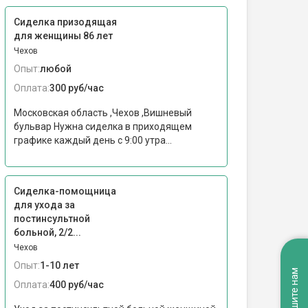
Сиделка призодящая
для женщины 86 лет
Чехов
Опыт:
любой
Оплата:
300 руб/час
Московская область ,Чехов ,Вишневый
бульвар Нужна сиделка в приходящем
графике каждый день с 9:00 утра...
Сиделка-помощница
для ухода за
постинсультной
больной, 2/2...
Чехов
Опыт:
1-10 лет
Напишите нам
Оплата:
400 руб/час