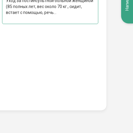
Уход за постинсультной больной женщиной
(85 полных лет, вес около 70 кг., сидит,
встает с помощью, речь...