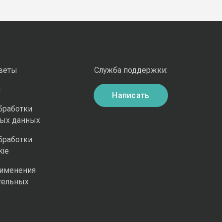
оветы
Служба поддержки:
и
Написать
бработки
ных данных
бработки
kie
рименения
тельных