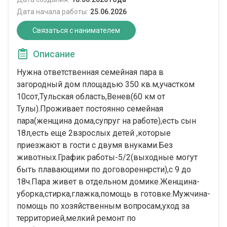
Дата начала работы:
25.06.2026
Связаться с нанимателем
Описание
Нужна ответственная семейная пара в
загородный дом площадью 350 кв.м,участком
10сот,Тульская область,Венев(60 км от
Тулы).Проживает постоянно семейная
пара(женщина дома,супруг на работе),есть сын
18л,есть еще 2взрослых детей ,которые
приезжают в гости с двумя внуками.Без
животных.График работы-5/2(выходные могут
быть плавающими по договореннрсти),с 9 до
18ч.Пара живет в отдельном домике.Женщина-
уборка,стирка,глажка,помощь в готовке.Мужчина-
помощь по хозяйственным вопросам,уход за
территорией,мелкий ремонт по