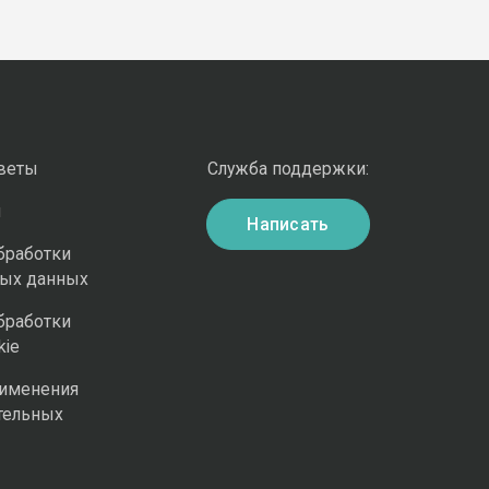
оветы
Служба поддержки:
и
Написать
бработки
ных данных
бработки
kie
рименения
тельных