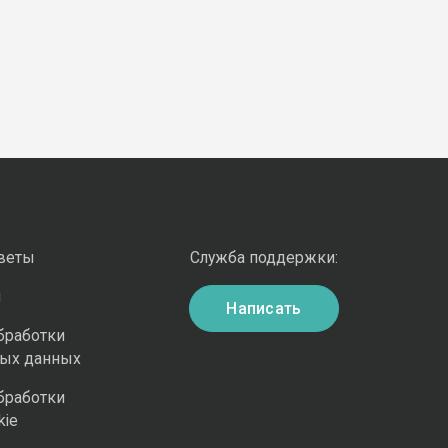
оветы
Служба поддержки:
и
Написать
бработки
ных данных
бработки
kie