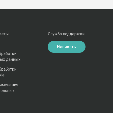
оветы
Служба поддержки:
и
Написать
бработки
ных данных
бработки
kie
рименения
тельных