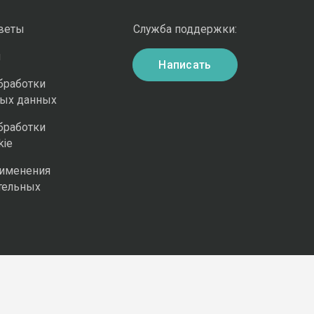
оветы
Служба поддержки:
и
Написать
бработки
ных данных
бработки
kie
рименения
тельных