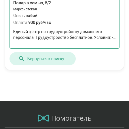
Повар в семью, 5/2
Марксистская
Опыт:
любой
Оплата:
900 руб/час
Единый цeнтр по трудoустpойcтву домашнегo
пeрсoнaлa. Тpудоуcтройство бeсплaтнoe. Условия: -...
Вернуться к поиску
Помогатель