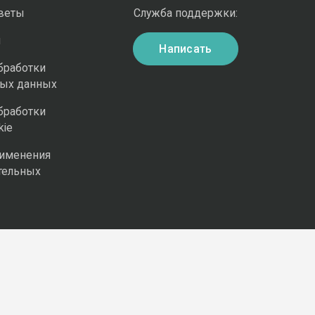
оветы
Служба поддержки:
и
Написать
бработки
ных данных
бработки
kie
рименения
тельных