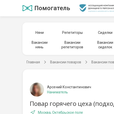
Помогатель
Няни
Репетиторы
Сиделки
Вакансии
Вакансии
Вакансии
нянь
репетиторов
сиделок
Главная
Вакансии поваров
Вакансии по
Арсений Константинович
Наниматель
Повар горячего цеха (подх
Москва, Октябрьское поле