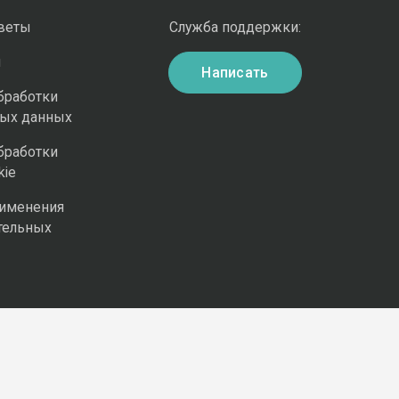
оветы
Служба поддержки:
и
Написать
бработки
ных данных
бработки
kie
рименения
тельных