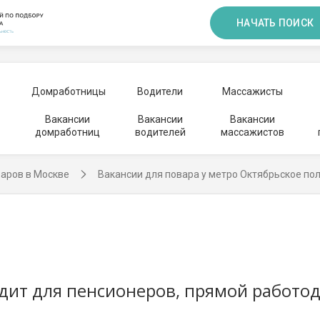
НАЧАТЬ ПОИСК
Домработницы
Водители
Массажисты
Вакансии
Вакансии
Вакансии
домработниц
водителей
массажистов
варов в Москве
Вакансии для повара у метро Октябрьское по
одит для пенсионеров, прямой работод