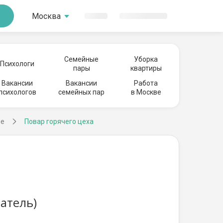
Москва
Семейные
Уборка
Психологи
пары
квартиры
Вакансии
Вакансии
Работа
психологов
семейных пар
в Москве
ле
Повар горячего цеха
атель)