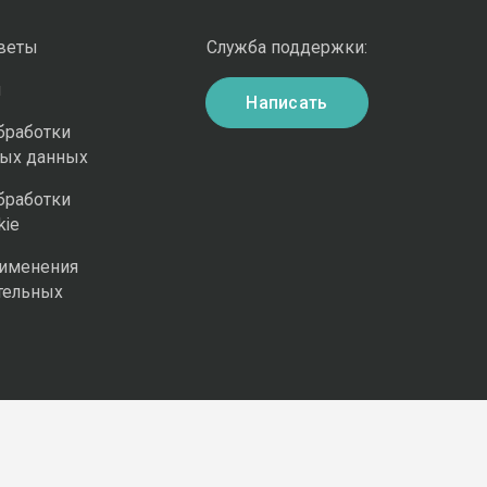
оветы
Служба поддержки:
и
Написать
бработки
ных данных
бработки
kie
рименения
тельных