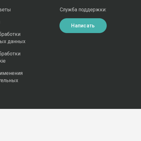
оветы
Служба поддержки:
и
Написать
бработки
ных данных
бработки
kie
рименения
тельных