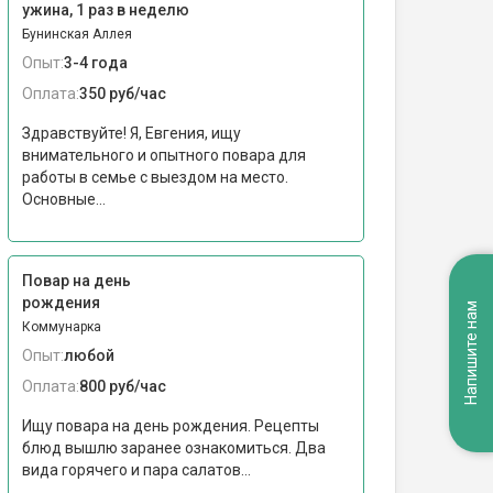
ужина, 1 раз в неделю
Бунинская Аллея
Опыт:
3-4 года
Оплата:
350 руб/час
Здравствуйте! Я, Евгения, ищу
внимательного и опытного повара для
работы в семье с выездом на место.
Основные...
Повар на день
рождения
Напишите нам
Коммунарка
Опыт:
любой
Оплата:
800 руб/час
Ищу повара на день рождения. Рецепты
блюд вышлю заранее ознакомиться. Два
вида горячего и пара салатов...