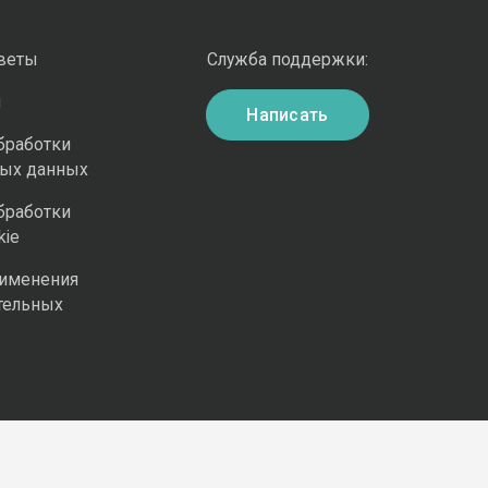
оветы
Служба поддержки:
и
Написать
бработки
ных данных
бработки
kie
рименения
тельных