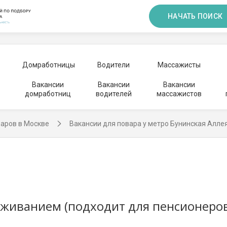
НАЧАТЬ ПОИСК
Домработницы
Водители
Массажисты
Вакансии
Вакансии
Вакансии
домработниц
водителей
массажистов
варов в Москве
Вакансии для повара у метро Бунинская Алле
оживанием (подходит для пенсионеров