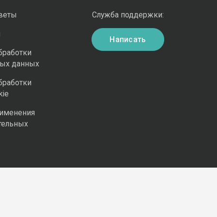
оветы
Служба поддержки:
и
Написать
бработки
ных данных
бработки
kie
рименения
тельных