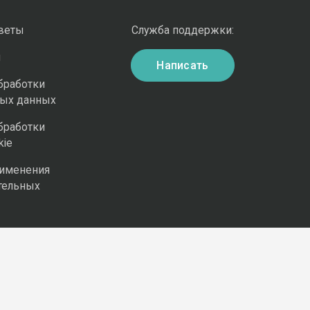
оветы
Служба поддержки:
и
Написать
бработки
ных данных
бработки
kie
рименения
тельных