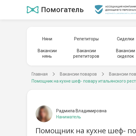
Помогатель
Няни
Репетиторы
Сиделки
Вакансии
Вакансии
Вакансии
нянь
репетиторов
сиделок
Главная
Вакансии поваров
Вакансии пов
Помощник на кухне шеф- повару итальянского рес
Радмила Владимировна
Наниматель
Помощник на кухне шеф- по