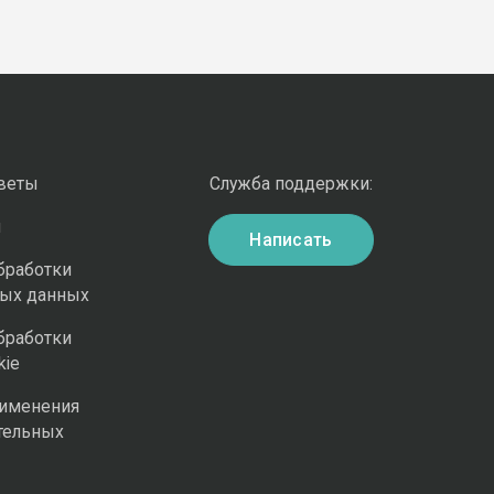
оветы
Служба поддержки:
и
Написать
бработки
ных данных
бработки
kie
рименения
тельных