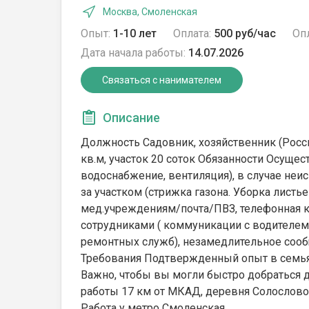
Москва, Смоленская
Опыт:
1-10 лет
Оплата:
500 руб/час
Опл
Дата начала работы:
14.07.2026
Связаться с нанимателем
Описание
Должность Садовник, хозяйственник (Россия
кв.м, участок 20 соток Обязанности Осущес
водоснабжение, вентиляция), в случае неи
за участком (стрижка газона. Уборка листь
мед.учреждениям/почта/ПВЗ, телефонная 
сотрудниками ( коммуникации с водителем
ремонтных служб), незамедлительное сооб
Требования Подтвержденный опыт в семьях
Важно, чтобы вы могли быстро добраться до
работы 17 км от МКАД, деревня Солослово
Работа у метро Смоленская