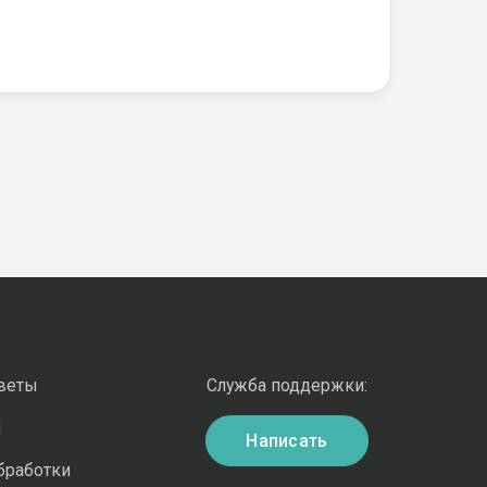
оветы
Служба поддержки:
и
Написать
бработки