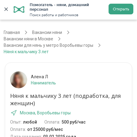
Помогатель - няни, домашний 
Открыть
персонал
Москва
Войти
Регистрация
Поиск работы и работников
Главная
Вакансии няни
Вакансии няни в Москве
Вакансии для нянь у метро Воробьевы горы
Няня к мальчику 3 лет
Алена Л
Наниматель
Няня к мальчику 3 лет (подработка, для
женщин)
Москва, Воробьевы горы
Опыт:
любой
Оплата:
500 руб/час
Оплата:
от 25000 руб/мес
Дата создания:
03.02.2025 года