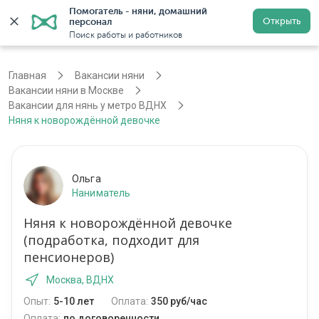
Помогатель - няни, домашний 
Открыть
персонал
Москва
Войти
Регистрация
Поиск работы и работников
Главная
Вакансии няни
Вакансии няни в Москве
Вакансии для нянь у метро ВДНХ
Няня к новорождённой девочке
Ольга
Наниматель
Няня к новорождённой девочке
(подработка, подходит для
пенсионеров)
Москва, ВДНХ
Опыт:
5-10 лет
Оплата:
350 руб/час
Оплата:
по договоренности