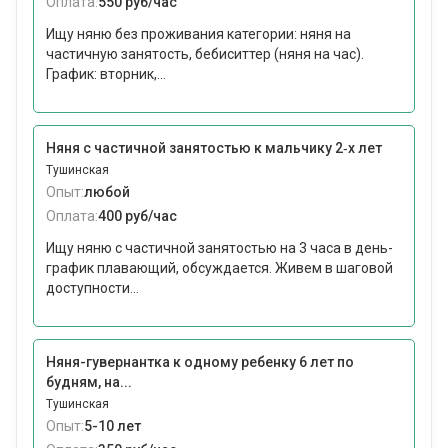
Оплата:
550 руб/час
Ищу няню без проживания категории: няня на
частичную занятость, бебиситтер (няня на час).
График: вторник,...
Няня с частичной занятостью к мальчику 2‑х лет
Тушинская
Опыт:
любой
Оплата:
400 руб/час
Ищу няню с частичной занятостью на 3 часа в день-
график плавающий, обсуждается. Живем в шаговой
доступности...
Няня-гувернантка к одному ребенку 6 лет по
будням, на...
Тушинская
Опыт:
5-10 лет