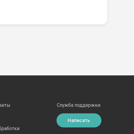
оветы
Служба поддержки:
и
Написать
бработки