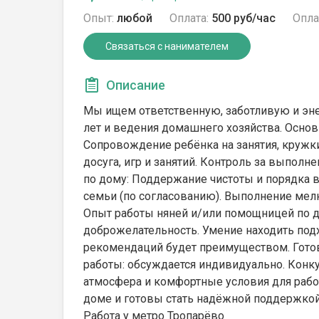
Опыт:
любой
Оплата:
500 руб/час
Опла
Связаться с нанимателем
Описание
Мы ищем ответственную, заботливую и эн
лет и ведения домашнего хозяйства. Основн
Сопровождение ребёнка на занятия, кружки
досуга, игр и занятий. Контроль за выпол
по дому: Поддержание чистоты и порядка в 
семьи (по согласованию). Выполнение мелк
Опыт работы няней и/или помощницей по до
доброжелательность. Умение находить под
рекомендаций будет преимуществом. Готовн
работы: обсуждается индивидуально. Конк
атмосфера и комфортные условия для рабо
доме и готовы стать надёжной поддержкой
Работа у метро Тропарёво