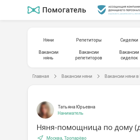
Помогатель
Няни
Репетиторы
Сиделки
Вакансии
Вакансии
Вакансии
нянь
репетиторов
сиделок
Главная
Вакансии няни
Вакансии няни в
Татьяна Юрьевна
Наниматель
Няня-помощница по дому (д
Москва, Тропарёво