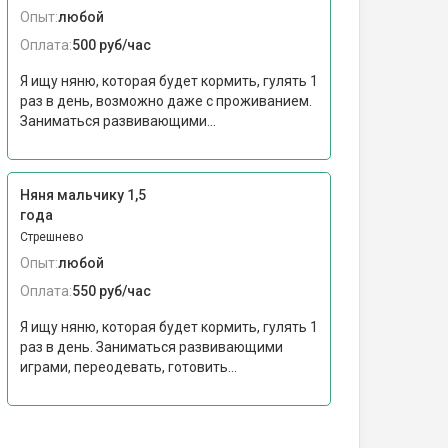
Опыт:
любой
Оплата:
500 руб/час
Я ищу няню, которая будет кормить, гулять 1
раз в день, возможно даже с проживанием.
Заниматься развивающими...
Няня мальчику 1,5
года
Стрешнево
Опыт:
любой
Оплата:
550 руб/час
Я ищу няню, которая будет кормить, гулять 1
раз в день. Заниматься развивающими
играми, переодевать, готовить...