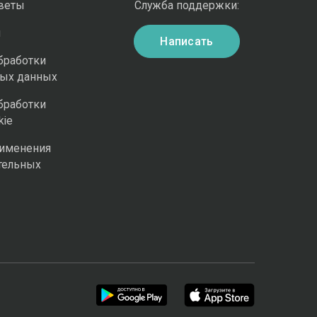
оветы
Служба поддержки:
и
Написать
бработки
ных данных
бработки
kie
рименения
тельных