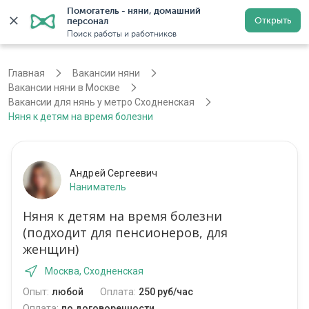
Помогатель - няни, домашний 
Открыть
персонал
Москва
Войти
Регистрация
Поиск работы и работников
Главная
Вакансии няни
Вакансии няни в Москве
Вакансии для нянь у метро Сходненская
Няня к детям на время болезни
Андрей Сергеевич
Наниматель
Няня к детям на время болезни
(подходит для пенсионеров, для
женщин)
Москва, Сходненская
Опыт:
любой
Оплата:
250 руб/час
Оплата:
по договоренности