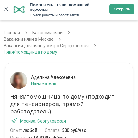
Помогатель - няни, домашний 
Открыть
персонал
Москва
Войти
Регистрация
Поиск работы и работников
Главная
Вакансии няни
Вакансии няни в Москве
Вакансии для нянь у метро Серпуховская
Няня/помощница по дому
Аделина Алексеевна
Наниматель
Няня/помощница по дому (подходит
для пенсионеров, прямой
работодатель)
Москва, Серпуховская
Опыт:
любой
Оплата:
500 руб/час
Оплата:
от 130000 руб/мес