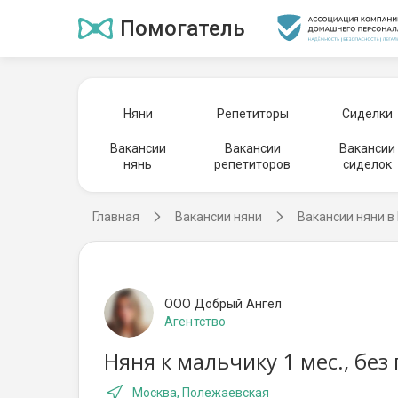
Помогатель
Няни
Репетиторы
Сиделки
Вакансии
Вакансии
Вакансии
нянь
репетиторов
сиделок
Главная
Вакансии няни
Вакансии няни в
ООО Добрый Ангел
Агентство
Няня к мальчику 1 мес., бе
Москва, Полежаевская