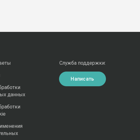
оветы
Служба поддержки:
и
Написать
бработки
ных данных
бработки
kie
рименения
тельных