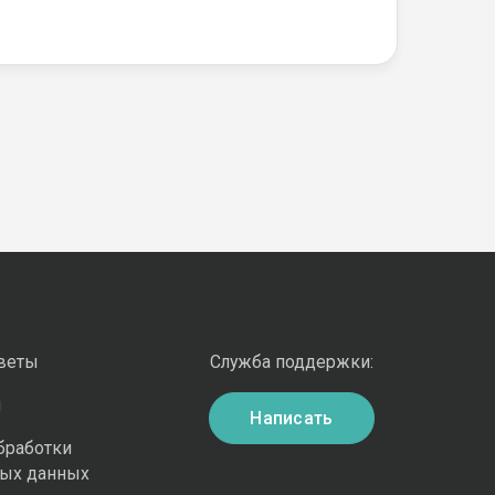
оветы
Служба поддержки:
и
Написать
бработки
ных данных