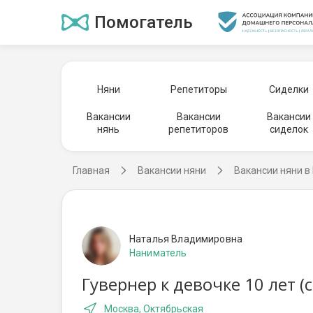
Помогатель
Няни
Репетиторы
Сиделки
Вакансии
Вакансии
Вакансии
нянь
репетиторов
сиделок
Главная
Вакансии няни
Вакансии няни в
Наталья Владимировна
Наниматель
Гувернер к девочке 10 лет 
Москва, Октябрьская