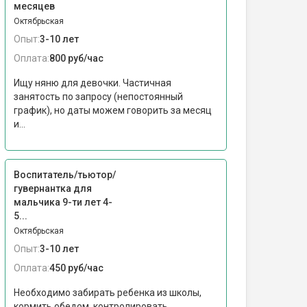
месяцев
Октябрьская
Опыт:
3-10 лет
Оплата:
800 руб/час
Ищу няню для девочки. Частичная
занятость по запросу (непостоянный
график), но даты можем говорить за месяц
и...
Воспитатель/тьютор/
гувернантка для
мальчика 9-ти лет 4-
5...
Октябрьская
Опыт:
3-10 лет
Оплата:
450 руб/час
Необходимо забирать ребенка из школы,
кормить обедом, контролировать