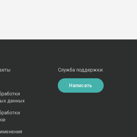
оветы
Служба поддержки:
и
Написать
бработки
ных данных
бработки
kie
рименения