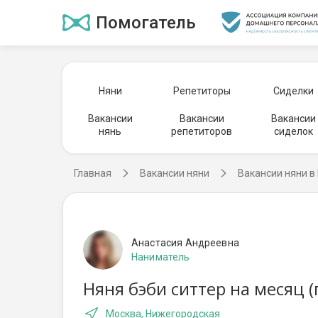
Помогатель
Няни
Репетиторы
Сиделки
Вакансии
Вакансии
Вакансии
нянь
репетиторов
сиделок
Главная
Вакансии няни
Вакансии няни в
Анастасия Андреевна
Наниматель
Няня бэби ситтер на месяц 
Москва, Нижегородская