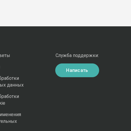
оветы
Служба поддержки:
и
Написать
бработки
ных данных
бработки
kie
рименения
тельных