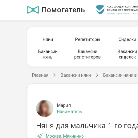
Помогатель
Няни
Репетиторы
Сиделки
Вакансии
Вакансии
Вакансии
нянь
репетиторов
сиделок
Главная
Вакансии няни
Вакансии няни в
Мария
Наниматель
Няня для мальчика 1-го год
Москва, Мякинино