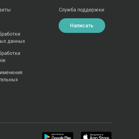
оветы
Служба поддержки:
и
Написать
бработки
ных данных
бработки
kie
рименения
тельных