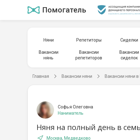
Помогатель
Няни
Репетиторы
Сиделки
Вакансии
Вакансии
Вакансии
нянь
репетиторов
сиделок
Главная
Вакансии няни
Вакансии няни в
Софья Олеговна
Наниматель
Няня на полный день в сем
Москва, Медведково