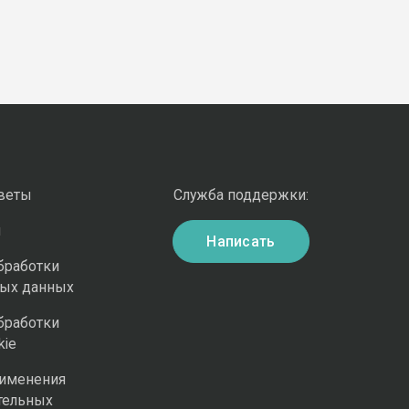
оветы
Служба поддержки:
и
Написать
бработки
ных данных
бработки
kie
рименения
тельных