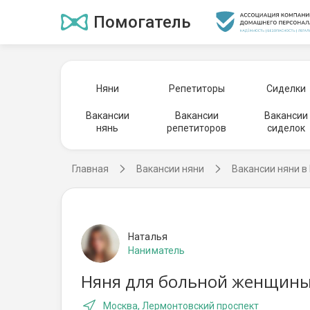
Помогатель
Няни
Репетиторы
Сиделки
Вакансии
Вакансии
Вакансии
нянь
репетиторов
сиделок
Главная
Вакансии няни
Вакансии няни в
Наталья
Наниматель
Няня для больной женщины 
Москва, Лермонтовский проспект