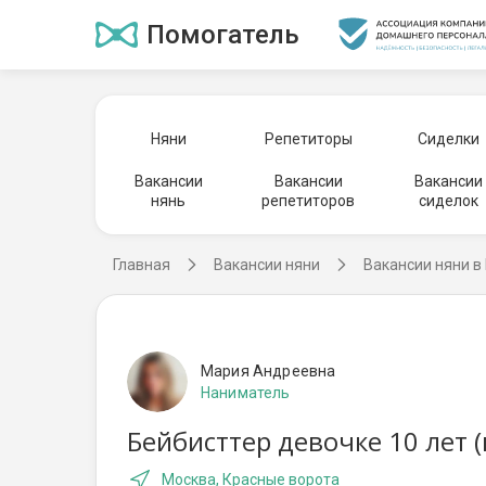
Помогатель
Няни
Репетиторы
Сиделки
Вакансии
Вакансии
Вакансии
нянь
репетиторов
сиделок
Главная
Вакансии няни
Вакансии няни в
Мария Андреевна
Наниматель
Бейбисттер девочке 10 лет 
Москва, Красные ворота