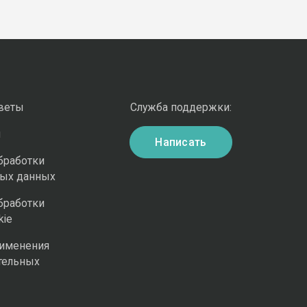
оветы
Служба поддержки:
и
Написать
бработки
ных данных
бработки
kie
рименения
тельных