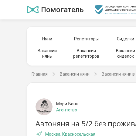
Помогатель
Няни
Репетиторы
Сиделки
Вакансии
Вакансии
Вакансии
нянь
репетиторов
сиделок
Главная
Вакансии няни
Вакансии няни в
Мэри Бонн
Агентство
Автоняня на 5/2 без прожив
Москва, Красносельская