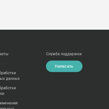
оветы
Служба поддержки:
и
Написать
бработки
ных данных
бработки
kie
рименения
тельных