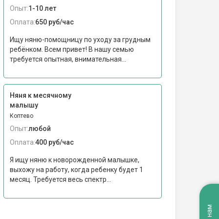
Опыт:
1-10 лет
Оплата:
650 руб/час
Ищу няню-помощницу по уходу за грудным
ребёнком. Всем привет! В нашу семью
требуется опытная, внимательная...
Няня к месячному
малышу
Коптево
Опыт:
любой
Оплата:
400 руб/час
Я ищу няню к новорожденной малышке,
выхожу на работу, когда ребенку будет 1
месяц. Требуется весь спектр...