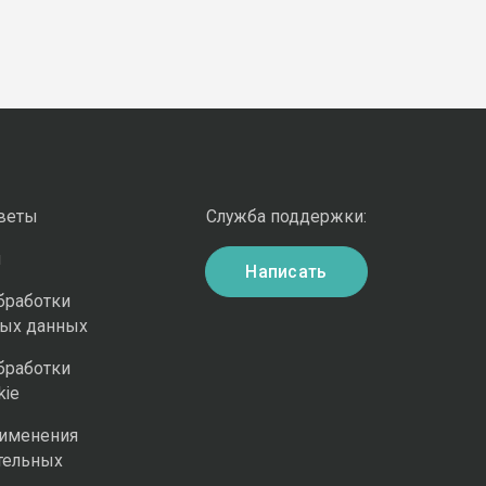
оветы
Служба поддержки:
и
Написать
бработки
ных данных
бработки
kie
рименения
тельных