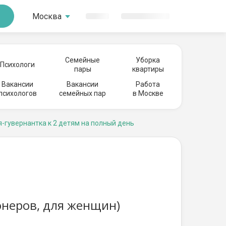
Москва
Семейные
Уборка
Психологи
пары
квартиры
Вакансии
Вакансии
Работа
психологов
семейных пар
в Москве
-гувернантка к 2 детям на полный день
онеров, для женщин)