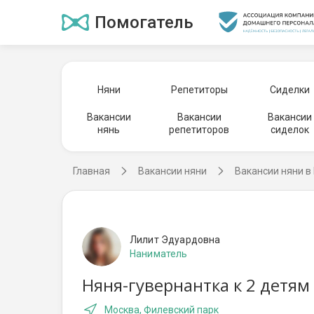
Помогатель
Няни
Репетиторы
Сиделки
Вакансии
Вакансии
Вакансии
нянь
репетиторов
сиделок
Главная
Вакансии няни
Вакансии няни в
Лилит Эдуардовна
Наниматель
Няня-гувернантка к 2 детям
Москва, Филевский парк