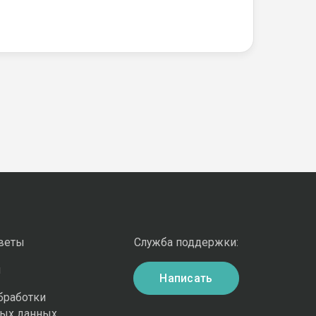
оветы
Служба поддержки:
и
Написать
бработки
ных данных