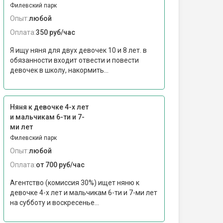
Филевский парк
Опыт:
любой
Оплата:
350 руб/час
Я ищу няня для двух девочек 10 и 8 лет. в
обязанности входит отвести и повести
девочек в школу, накормить...
Няня к девочке 4-х лет
и мальчикам 6-ти и 7-
ми лет
Филевский парк
Опыт:
любой
Оплата:
от 700 руб/час
Агентство (комиссия 30%) ищет няню к
девочке 4-х лет и мальчикам 6-ти и 7-ми лет
на субботу и воскресенье...