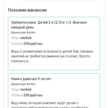
Похожие вакансии
Требуется няня. Детей 2‑е (2,10 и 1,1). Вначале
каждый день...
Бунинская Аллея
Опыт:
любой
Оплата:
350 руб/час
Игры (с развитием) по возрасту детей. Как таковых
занятий не требуется (именно за столом). Просто
поиграть в...
Няня к девочке 9-ти лет
Бунинская Аллея
Опыт:
любой
Оплата:
300 руб/час
Ищу няню, которая поможет ждёт дочке с
организацией времени после школы: пообедать,