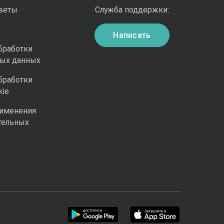
оветы
Служба поддержки:
и
Написать
бработки
ных данных
бработки
kie
рименения
тельных