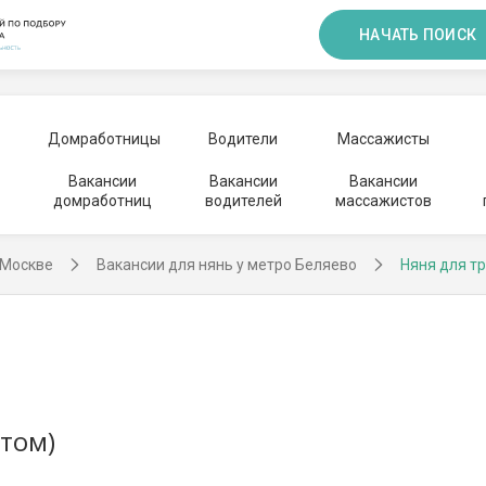
НАЧАТЬ ПОИСК
Домработницы
Водители
Массажисты
Вакансии
Вакансии
Вакансии
домработниц
водителей
массажистов
 Москве
Вакансии для нянь у метро Беляево
Няня для т
ытом)