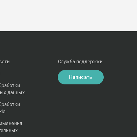
оветы
Служба поддержки:
и
Написать
бработки
ных данных
бработки
kie
рименения
тельных