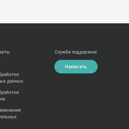
оветы
Служба поддержки:
и
Написать
бработки
ных данных
бработки
kie
рименения
тельных