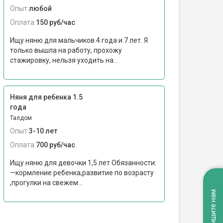
Опыт:
любой
Оплата:
150 руб/час
Ищу няню для мальчиков 4 года и 7 лет. Я
только вышла на работу, прохожу
стажировку, нельзя уходить на...
Няня для ребенка 1.5
года
Талдом
Опыт:
3-10 лет
Оплата:
700 руб/час
Ищу няню для девочки 1,5 лет Обязанности:
—кормление ребенка,развитие по возрасту
,прогулки на свежем...
Напишите нам