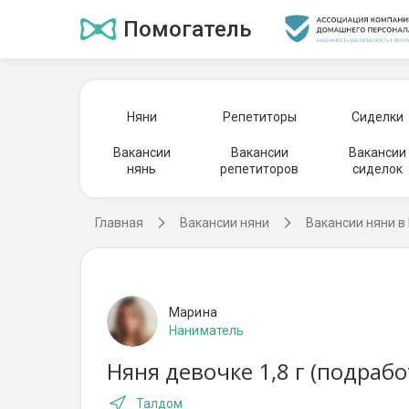
Помогатель
Няни
Репетиторы
Сиделки
Вакансии
Вакансии
Вакансии
нянь
репетиторов
сиделок
Главная
Вакансии няни
Вакансии няни в
Марина
Наниматель
Няня девочке 1,8 г (подраб
Талдом