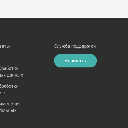
оветы
Служба поддержки:
и
Написать
бработки
ных данных
бработки
kie
рименения
тельных