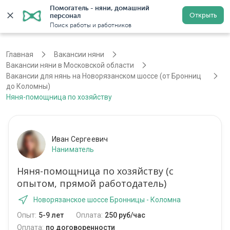
Помогатель - няни, домашний 
Открыть
персонал
Москва
Войти
Регистрация
Поиск работы и работников
Главная
Вакансии няни
Вакансии няни в Московской области
Вакансии для нянь на Новорязанском шоссе (от Бронниц
до Коломны)
Няня-помощница по хозяйству
Иван Сергеевич
Наниматель
Няня-помощница по хозяйству (с
опытом, прямой работодатель)
Новорязанское шоссе Бронницы - Коломна
Опыт:
5-9 лет
Оплата:
250 руб/час
Оплата:
по договоренности